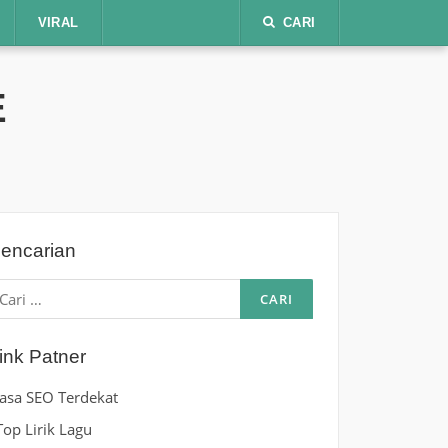
VIRAL
CARI
E
encarian
ari
ntuk:
ink Patner
Jasa SEO Terdekat
Top Lirik Lagu