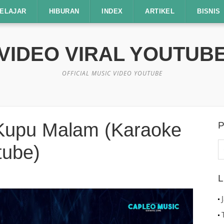
ELAJAR
HIBURAN
INDEX
ARTIKEL
BISNIS
VIDEO VIRAL YOUTUB
OFFICIAL MUSIC VIDEO YOUTUBE
Kupu Malam (Karaoke
P
C
tube)
u
L