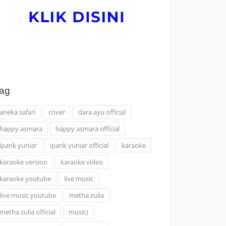
ag
aneka safari
cover
dara ayu official
happy asmara
happy asmara official
ipank yuniar
ipank yuniar official
karaoke
karaoke version
karaoke video
karaoke youtube
live music
live music youtube
metha zulia
metha zulia official
music)