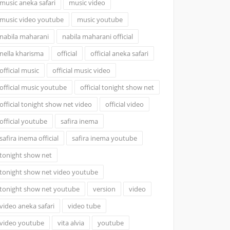
music aneka safari
music video
music video youtube
music youtube
nabila maharani
nabila maharani official
nella kharisma
official
official aneka safari
official music
official music video
official music youtube
official tonight show net
official tonight show net video
official video
official youtube
safira inema
safira inema official
safira inema youtube
tonight show net
tonight show net video youtube
tonight show net youtube
version
video
video aneka safari
video tube
video youtube
vita alvia
youtube