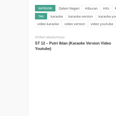
Dalam Negeri
Hiburan
Hits
KATEGORI
karaoke
karaoke version
karaoke yo
TAG
video karaoke
video version
video youtube
Artikel sebelumnya
ST 12 – Putri Iklan (Karaoke Version Video
Youtube)