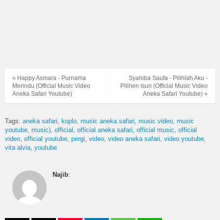
« Happy Asmara - Purnama
Syahiba Saufa - Pilihlah Aku -
Merindu (Official Music Video
Pilihen Isun (Official Music Video
Aneka Safari Youtube)
Aneka Safari Youtube) »
Tags:
aneka safari
koplo
music aneka safari
music video
music
youtube
music)
official
official aneka safari
official music
official
video
official youtube
pergi
video
video aneka safari
video youtube
vita alvia
youtube
Najib
: