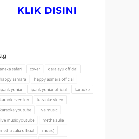
ag
aneka safari
cover
dara ayu official
happy asmara
happy asmara official
ipank yuniar
ipank yuniar official
karaoke
karaoke version
karaoke video
karaoke youtube
live music
live music youtube
metha zulia
metha zulia official
music)