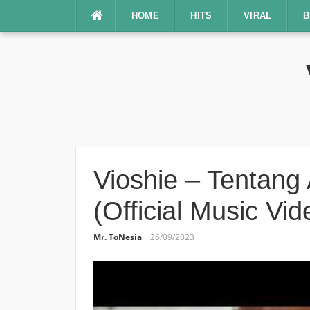
Lompat
HOME
HITS
VIRAL
B
ke
konten
Vioshie – Tentang
(Official Music Vi
Mr. ToNesia
26/09/2023