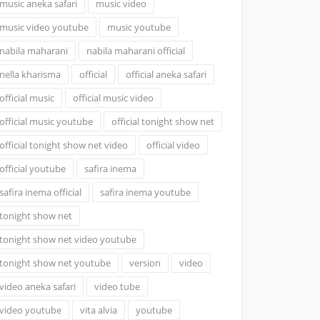
music aneka safari
music video
music video youtube
music youtube
nabila maharani
nabila maharani official
nella kharisma
official
official aneka safari
official music
official music video
official music youtube
official tonight show net
official tonight show net video
official video
official youtube
safira inema
safira inema official
safira inema youtube
tonight show net
tonight show net video youtube
tonight show net youtube
version
video
video aneka safari
video tube
video youtube
vita alvia
youtube