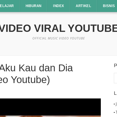
ELAJAR
HIBURAN
INDEX
ARTIKEL
BISNIS
VIDEO VIRAL YOUTUB
OFFICIAL MUSIC VIDEO YOUTUBE
 Aku Kau dan Dia
P
C
deo Youtube)
u
L