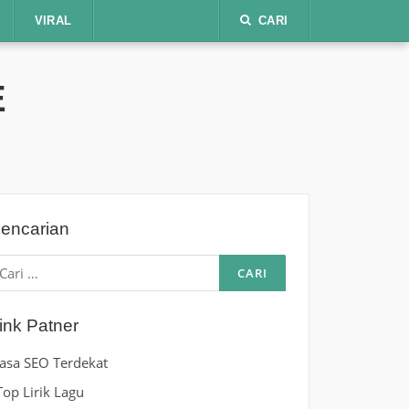
VIRAL
CARI
E
encarian
ari
ntuk:
ink Patner
Jasa SEO Terdekat
Top Lirik Lagu