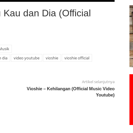
 Kau dan Dia (Official
Musik
 dia
video youtube
vioshie
vioshie official
Artikel selanjutnya
Vioshie – Kehilangan (Official Music Video
Youtube)