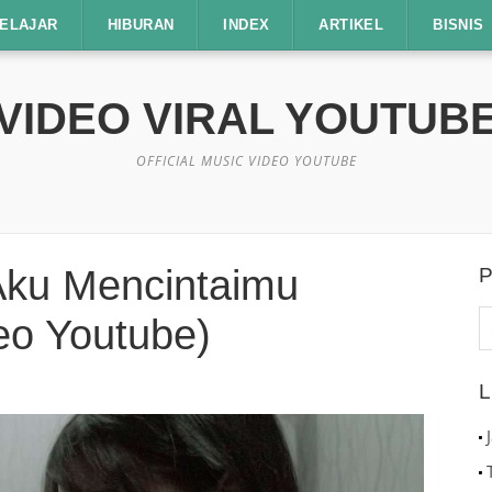
ELAJAR
HIBURAN
INDEX
ARTIKEL
BISNIS
VIDEO VIRAL YOUTUB
OFFICIAL MUSIC VIDEO YOUTUBE
Aku Mencintaimu
P
C
deo Youtube)
u
L