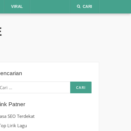
VIRAL
CARI
E
encarian
ari
ntuk:
ink Patner
Jasa SEO Terdekat
Top Lirik Lagu