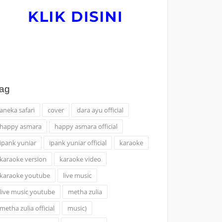
ag
aneka safari
cover
dara ayu official
happy asmara
happy asmara official
ipank yuniar
ipank yuniar official
karaoke
karaoke version
karaoke video
karaoke youtube
live music
live music youtube
metha zulia
metha zulia official
music)