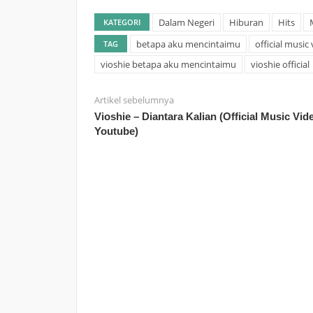
Dalam Negeri
Hiburan
Hits
KATEGORI
betapa aku mencintaimu
official music
TAG
vioshie betapa aku mencintaimu
vioshie official
Artikel sebelumnya
Vioshie – Diantara Kalian (Official Music Vid
Youtube)