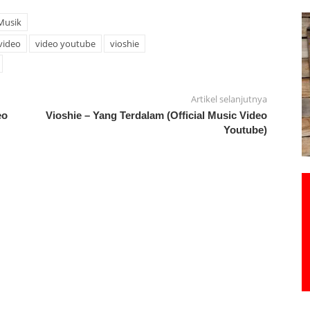
Musik
 video
video youtube
vioshie
Artikel selanjutnya
eo
Vioshie – Yang Terdalam (Official Music Video
Youtube)