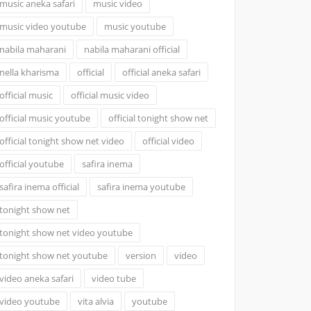
music aneka safari
music video
music video youtube
music youtube
nabila maharani
nabila maharani official
nella kharisma
official
official aneka safari
official music
official music video
official music youtube
official tonight show net
official tonight show net video
official video
official youtube
safira inema
safira inema official
safira inema youtube
tonight show net
tonight show net video youtube
tonight show net youtube
version
video
video aneka safari
video tube
video youtube
vita alvia
youtube