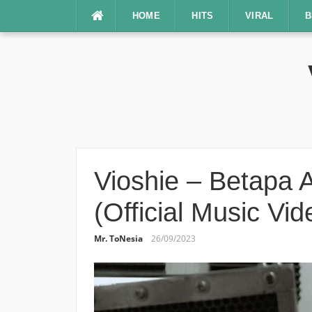
Lompat
HOME
HITS
VIRAL
B
ke
konten
Vioshie – Betapa 
(Official Music Vi
Mr. ToNesia
26/09/2023