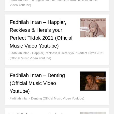
Fadhilah Intan - Mungkin Hari Ini Esok Atau Nanti (Official Music
Video Youtube)
Fadhilah Intan – Happier,
Reckless & Here’s your
Perfect Tiktok 2021 (Official
Music Video Youtube)
Fadhilah Intan - Happier, Reckless & Here's your Perfect Tiktok 2021
(Official Music Video Youtube)
Fadhilah Intan – Denting
(Official Music Video
Youtube)
Fadillah Intan - Denting (Official Music Video Youtube)