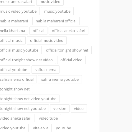
music aneka safari
music video
music video youtube
music youtube
nabila maharani
nabila maharani official
nella kharisma
official
official aneka safari
official music
official music video
official music youtube
official tonight show net
official tonight show net video
official video
official youtube
safira inema
safira inema official
safira inema youtube
tonight show net
tonight show net video youtube
tonight show net youtube
version
video
video aneka safari
video tube
video youtube
vita alvia
youtube