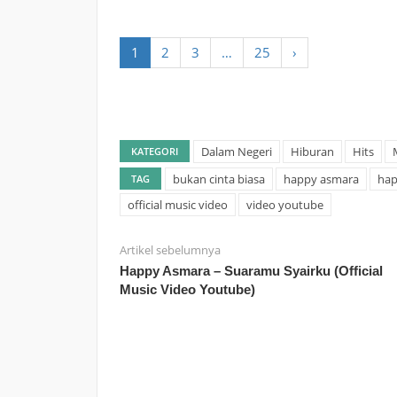
1
2
3
…
25
›
Dalam Negeri
Hiburan
Hits
KATEGORI
bukan cinta biasa
happy asmara
hap
TAG
official music video
video youtube
Artikel sebelumnya
Happy Asmara – Suaramu Syairku (Official
Music Video Youtube)