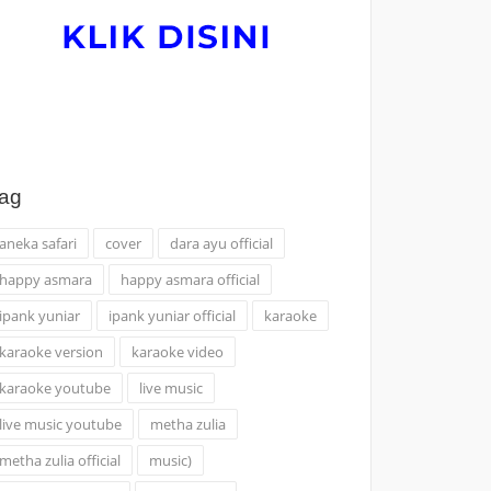
ag
aneka safari
cover
dara ayu official
happy asmara
happy asmara official
ipank yuniar
ipank yuniar official
karaoke
karaoke version
karaoke video
karaoke youtube
live music
live music youtube
metha zulia
metha zulia official
music)