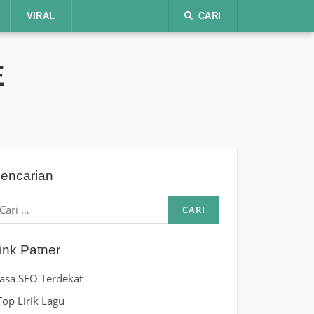
VIRAL
CARI
E
encarian
ari
ntuk:
ink Patner
Jasa SEO Terdekat
Top Lirik Lagu