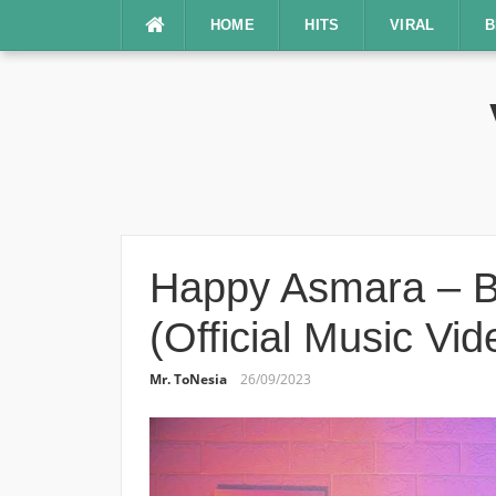
Lompat
HOME
HITS
VIRAL
B
ke
konten
Happy Asmara – B
(Official Music Vi
Mr. ToNesia
26/09/2023