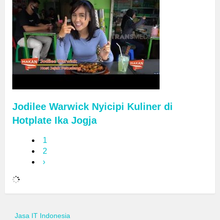
Jodilee Warwick Nyicipi Kuliner di
Hotplate Ika Jogja
1
2
›
Jasa IT Indonesia