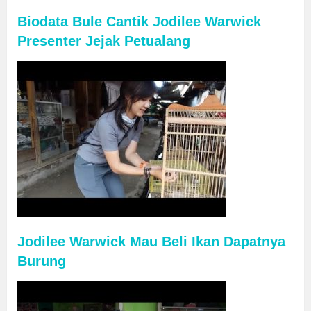
Biodata Bule Cantik Jodilee Warwick
Presenter Jejak Petualang
Jodilee Warwick Mau Beli Ikan Dapatnya
Burung