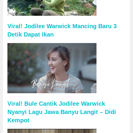
Viral! Jodilee Warwick Mancing Baru 3
Detik Dapat Ikan
Viral! Bule Cantik Jodilee Warwick
Nyanyi Lagu Jawa Banyu Langit – Didi
Kempot