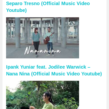
Separo Tresno (Official Music Video
Youtube)
Ipank Yuniar feat. Jodilee Warwick –
Nana Nina (Official Music Video Youtube)