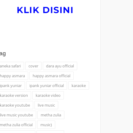
ag
aneka safari
cover
dara ayu official
happy asmara
happy asmara official
ipank yuniar
ipank yuniar official
karaoke
karaoke version
karaoke video
karaoke youtube
live music
live music youtube
metha zulia
metha zulia official
music)