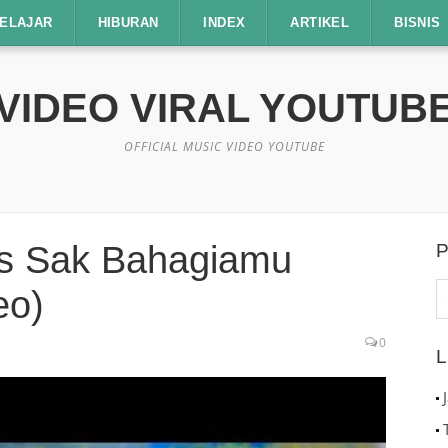
ELAJAR
HIBURAN
INDEX
ARTIKEL
BISNIS
VIDEO VIRAL YOUTUB
OFFICIAL MUSIC VIDEO YOUTUBE
ss Sak Bahagiamu
P
C
eo)
u
0
L