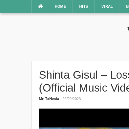
Lompat
HOME
HITS
VIRAL
B
ke
konten
Shinta Gisul – Lo
(Official Music Vid
Mr. ToNesia
26/09/2023