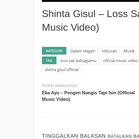
Shinta Gisul – Loss S
Music Video)
Dalam Negeri
Hiburan
Musik
KATEGORI
loss sak bahagiamu
official music video
TAG
shinta gisul official
Artikel sebelumnya
Eka Ayu – Pengen Nangis Tapi Isin (Official
Music Video)
TINGGALKAN BALASAN
BATALKAN B