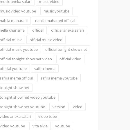
music aneka safari
music video
music video youtube
music youtube
nabila maharani
nabila maharani official
nella kharisma
official
official aneka safari
official music
official music video
official music youtube
official tonight show net
official tonight show net video
official video
official youtube
safira inema
safira inema official
safira inema youtube
tonight show net
tonight show net video youtube
tonight show net youtube
version
video
video aneka safari
video tube
video youtube
vita alvia
youtube