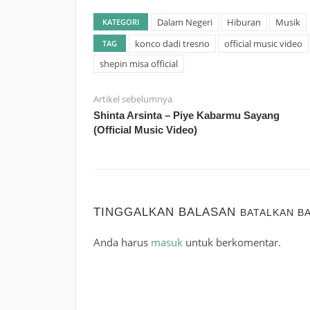
Dalam Negeri
Hiburan
Musik
KATEGORI
konco dadi tresno
official music video
TAG
shepin misa official
Artikel sebelumnya
Shinta Arsinta – Piye Kabarmu Sayang
(Official Music Video)
TINGGALKAN BALASAN
BATALKAN B
Anda harus
masuk
untuk berkomentar.