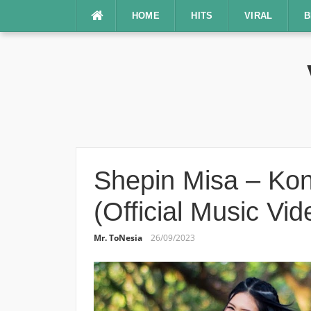
Lompat
HOME
HITS
VIRAL
B
ke
konten
Shepin Misa – Kon
(Official Music Vid
Mr. ToNesia
26/09/2023