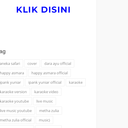
ag
aneka safari
cover
dara ayu official
happy asmara
happy asmara official
ipank yuniar
ipank yuniar official
karaoke
karaoke version
karaoke video
karaoke youtube
live music
live music youtube
metha zulia
metha zulia official
music)