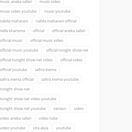
music aneka safari
music video
music video youtube
music youtube
nabila maharani
nabila maharani official
nella kharisma
official
official aneka safari
official music
official music video
official music youtube
official tonight show net
official tonight show net video
official video
official youtube
safira inema
safira inema official
safira inema youtube
tonight show net
tonight show net video youtube
tonight show net youtube
version
video
video aneka safari
video tube
video youtube
vita alvia
youtube