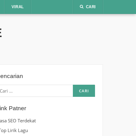
VIRAL
CARI
E
encarian
ari
ntuk:
ink Patner
Jasa SEO Terdekat
Top Lirik Lagu