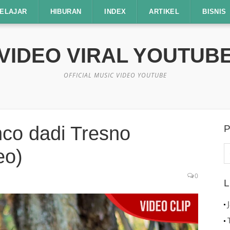
ELAJAR
HIBURAN
INDEX
ARTIKEL
BISNIS
VIDEO VIRAL YOUTUB
OFFICIAL MUSIC VIDEO YOUTUBE
co dadi Tresno
P
C
eo)
u
0
L