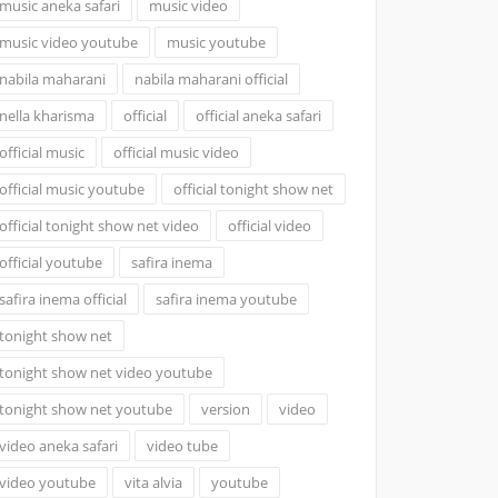
music aneka safari
music video
music video youtube
music youtube
nabila maharani
nabila maharani official
nella kharisma
official
official aneka safari
official music
official music video
official music youtube
official tonight show net
official tonight show net video
official video
official youtube
safira inema
safira inema official
safira inema youtube
tonight show net
tonight show net video youtube
tonight show net youtube
version
video
video aneka safari
video tube
video youtube
vita alvia
youtube