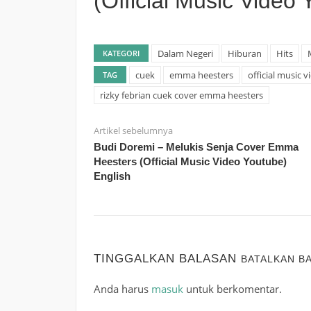
(Official Music Video 
Dalam Negeri
Hiburan
Hits
KATEGORI
cuek
emma heesters
official music v
TAG
rizky febrian cuek cover emma heesters
Artikel sebelumnya
Budi Doremi – Melukis Senja Cover Emma
Heesters (Official Music Video Youtube)
English
TINGGALKAN BALASAN
BATALKAN B
Anda harus
masuk
untuk berkomentar.