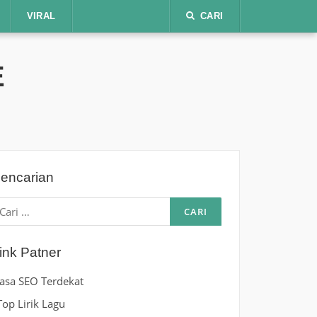
VIRAL
CARI
E
encarian
ari
ntuk:
ink Patner
Jasa SEO Terdekat
Top Lirik Lagu