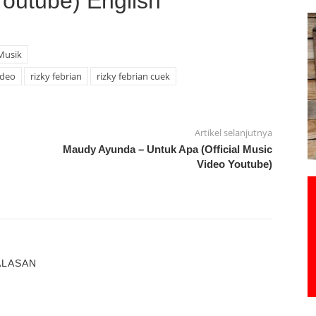
Youtube) English
Musik
ideo
rizky febrian
rizky febrian cuek
Artikel selanjutnya
Maudy Ayunda – Untuk Apa (Official Music
Video Youtube)
ALASAN