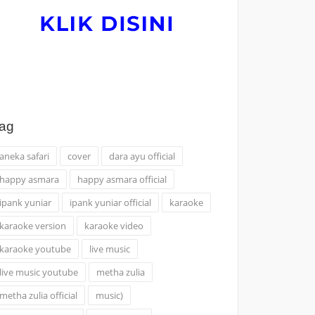
ag
aneka safari
cover
dara ayu official
happy asmara
happy asmara official
ipank yuniar
ipank yuniar official
karaoke
karaoke version
karaoke video
karaoke youtube
live music
live music youtube
metha zulia
metha zulia official
music)