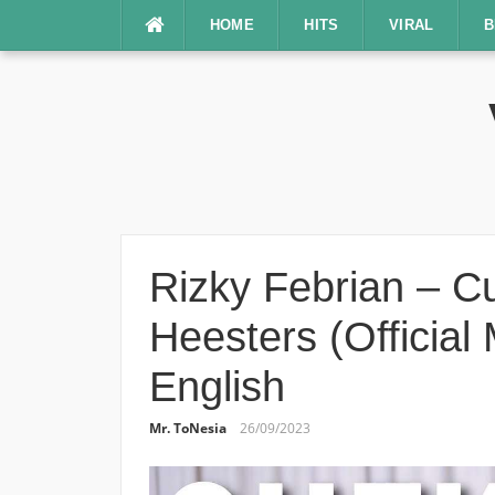
Lompat
HOME
HITS
VIRAL
B
ke
konten
Rizky Febrian – 
Heesters (Official
English
Mr. ToNesia
26/09/2023