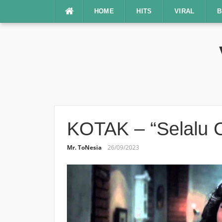
Lompat
HOME
HITS
VIRAL
B
ke
konten
KOTAK – “Selalu Ci
Mr. ToNesia
26/09/2023