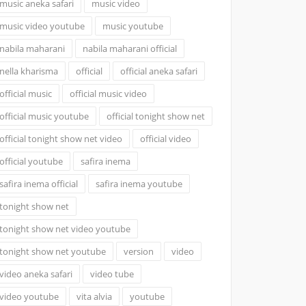
music aneka safari
music video
music video youtube
music youtube
nabila maharani
nabila maharani official
nella kharisma
official
official aneka safari
official music
official music video
official music youtube
official tonight show net
official tonight show net video
official video
official youtube
safira inema
safira inema official
safira inema youtube
tonight show net
tonight show net video youtube
tonight show net youtube
version
video
video aneka safari
video tube
video youtube
vita alvia
youtube