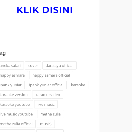
ag
aneka safari
cover
dara ayu official
happy asmara
happy asmara official
ipank yuniar
ipank yuniar official
karaoke
karaoke version
karaoke video
karaoke youtube
live music
live music youtube
metha zulia
metha zulia official
music)