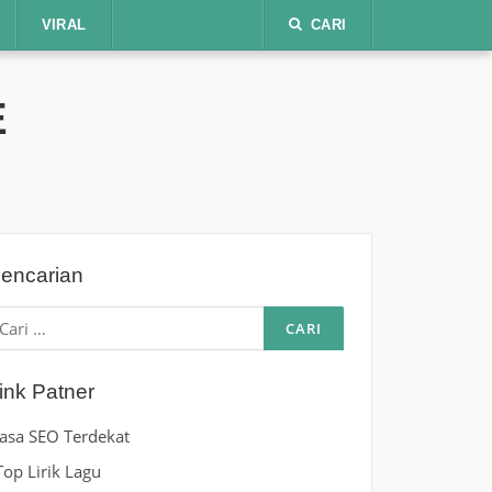
VIRAL
CARI
E
encarian
ari
ntuk:
ink Patner
Jasa SEO Terdekat
Top Lirik Lagu