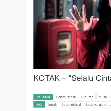
KOTAK – “Selalu Cinta”
Dalam Negeri
Hiburan
Musik
KATEGORI
kotak
kotak official
kotak selalu cint
TAG