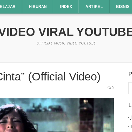
ELAJAR
HIBURAN
INDEX
ARTIKEL
BISNIS
VIDEO VIRAL YOUTUB
OFFICIAL MUSIC VIDEO YOUTUBE
nta” (Official Video)
P
C
0
u
L