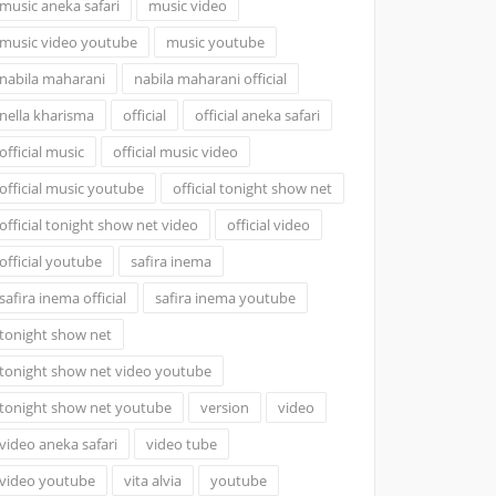
music aneka safari
music video
music video youtube
music youtube
nabila maharani
nabila maharani official
nella kharisma
official
official aneka safari
official music
official music video
official music youtube
official tonight show net
official tonight show net video
official video
official youtube
safira inema
safira inema official
safira inema youtube
tonight show net
tonight show net video youtube
tonight show net youtube
version
video
video aneka safari
video tube
video youtube
vita alvia
youtube