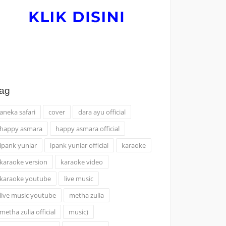
ag
aneka safari
cover
dara ayu official
happy asmara
happy asmara official
ipank yuniar
ipank yuniar official
karaoke
karaoke version
karaoke video
karaoke youtube
live music
live music youtube
metha zulia
metha zulia official
music)