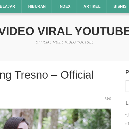
ELAJAR
HIBURAN
INDEX
ARTIKEL
BISNIS
VIDEO VIRAL YOUTUB
OFFICIAL MUSIC VIDEO YOUTUBE
g Tresno – Official
P
C
u
0
L