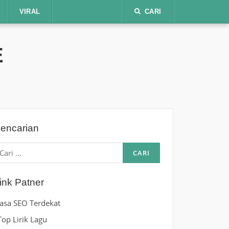
VIRAL
CARI
E
encarian
ari
ntuk:
ink Patner
Jasa SEO Terdekat
Top Lirik Lagu