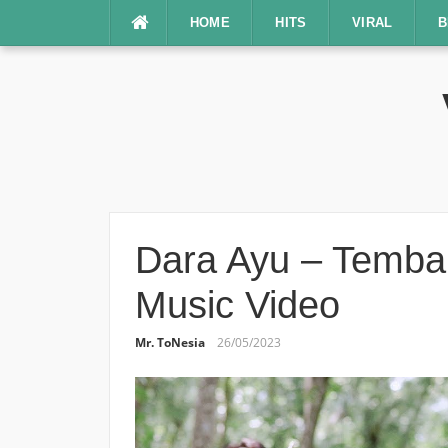
Lompat
HOME
HITS
VIRAL
B
ke
konten
Dara Ayu – Temban
Music Video
Mr. ToNesia
26/05/2023