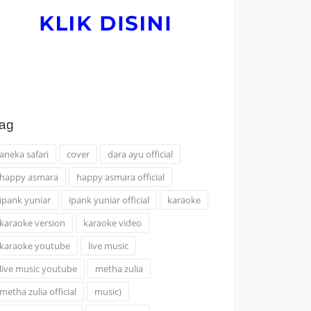
ag
aneka safari
cover
dara ayu official
happy asmara
happy asmara official
ipank yuniar
ipank yuniar official
karaoke
karaoke version
karaoke video
karaoke youtube
live music
live music youtube
metha zulia
metha zulia official
music)