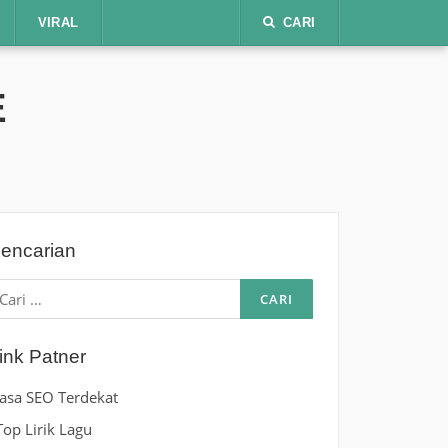
VIRAL
CARI
E
encarian
ari
ntuk:
ink Patner
Jasa SEO Terdekat
Top Lirik Lagu