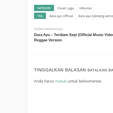
Cover Lagu
Hiburan
KATEGORI
dara ayu official
dara ayu talineng asm
TAG
Artikel sebelumnya
Dara Ayu – Terdiam Sepi (Official Music Vide
Reggae Version
TINGGALKAN BALASAN
BATALKAN B
Anda harus
masuk
untuk berkomentar.