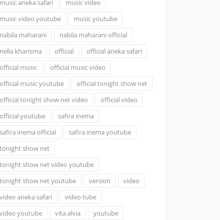
music aneka safari
music video
music video youtube
music youtube
nabila maharani
nabila maharani official
nella kharisma
official
official aneka safari
official music
official music video
official music youtube
official tonight show net
official tonight show net video
official video
official youtube
safira inema
safira inema official
safira inema youtube
tonight show net
tonight show net video youtube
tonight show net youtube
version
video
video aneka safari
video tube
video youtube
vita alvia
youtube